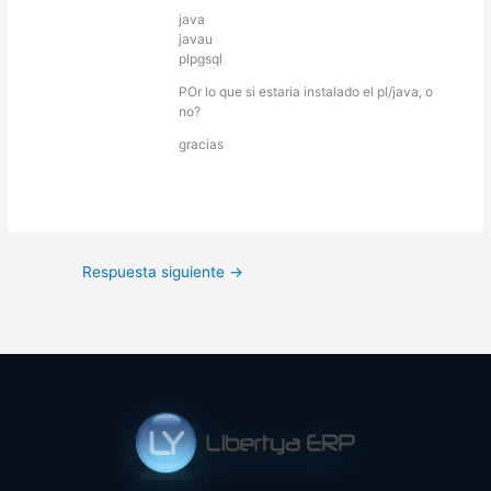
java
javau
plpgsql
POr lo que si estaria instalado el pl/java, o
no?
gracias
Respuesta siguiente
→