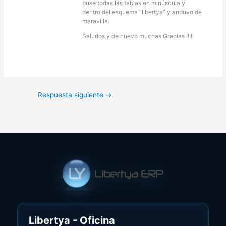
puse todas las tablas en minúscula y
dentro del esquema “libertya” y anduvo de
maravilla.
Saludos y de nuevo muchas Gracias !!!!
Respuesta siguiente
→
Libertya - Oficina