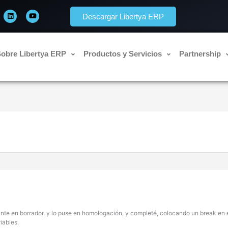
L
Y
i
o
Descargar Libertya ERP
n
u
k
t
e
u
d
b
i
e
n
obre Libertya ERP
Productos y Servicios
Partnership
te en borrador, y lo puse en homologación, y completé, colocando un break en e
iables.