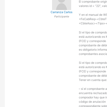
El comprobante origin
valores id = “22”, val
Carranza Carlos
Y en el manual de W
Participante
<FeCabReq><CbteT
<CbteAsoc><Tipo><
Si el tipo de compro
está autorizando es
(FCE) y corresponde 
comprobante de débit
es obligatorio inform
comprobantes asoci
Si el tipo de compro
está autorizando es
(FCE) y corresponde 
comprobante de débit
Tener en cuenta que
– sí el comprobante 
encuentra rechazado
comprador hay que in
código de anulación
correspondiente sob