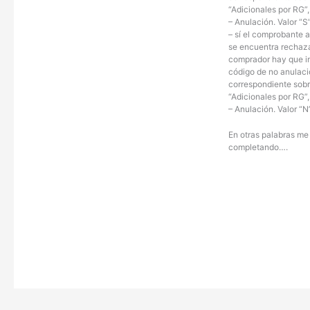
“Adicionales por RG”
– Anulación. Valor “S
– sí el comprobante 
se encuentra rechaza
comprador hay que in
código de no anulac
correspondiente sob
“Adicionales por RG”
– Anulación. Valor “N
En otras palabras me 
completando….