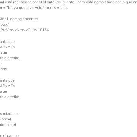
al está rechazado por el cliente (del cliente), pero está completado por lo que e
or = “N”, ya que inv.isVoidProcess = false
Sfeb1-compg encontré
ipo>/
PtoVta><Nro><Cuit> 10154
bante que
 MiPyMEs
a un
o o crédito,
ar
ados.
bante que
 MiPyMEs
a un
o o crédito.
:
asociado se
 por el
formar el
re el campo