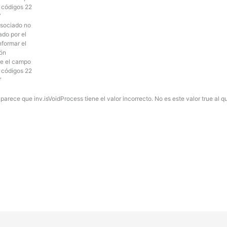
, códigos 22
”
asociado no
do por el
formar el
ión
re el campo
, códigos 22
”
parece que inv.isVoidProcess tiene el valor incorrecto. No es este valor true al